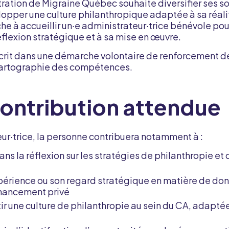
tration de Migraine Québec souhaite diversifier ses s
opper une culture philanthropique adaptée à sa réali
he à accueillir un·e administrateur·trice bénévole po
flexion stratégique et à sa mise en œuvre.
scrit dans une démarche volontaire de renforcement
 cartographie des compétences.
contribution attendue
eur·trice, la personne contribuera notamment à :
ns la réflexion sur les stratégies de philanthropie et 
périence ou son regard stratégique en matière de dons
inancement privé
ir une culture de philanthropie au sein du CA, adapt