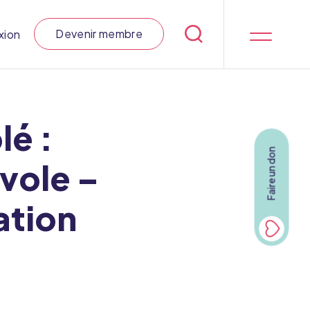
Devenir membre
xion
lé :
Faire un don
vole –
ation