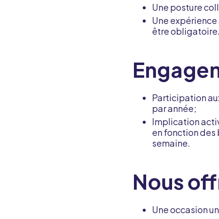
Une posture col
Une expérience 
être obligatoire
Engagem
Participation au
par année;
Implication acti
en fonction des
semaine.
Nous off
Une occasion un