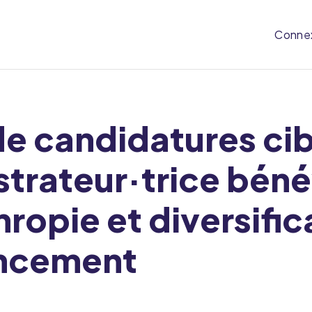
Conne
e candidatures cib
trateur·trice béné
hropie et diversific
ancement