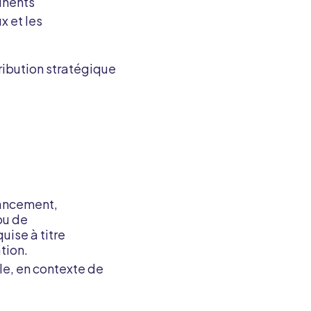
tinents
x et les
ntribution stratégique
nancement,
ou de
ise à titre
tion.
le, en contexte de