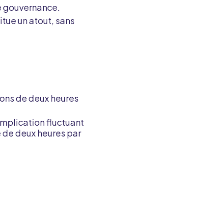
e gouvernance.
tue un atout, sans
nions de deux heures
’implication fluctuant
 de deux heures par