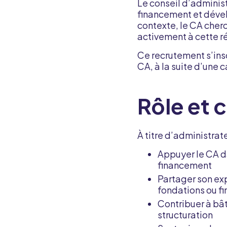
Le conseil d’adminis
financement et dével
contexte, le CA cherc
activement à cette ré
Ce recrutement s’in
CA, à la suite d’une
Rôle et 
À titre d’administrat
Appuyer le CA da
financement
Partager son ex
fondations ou f
Contribuer à bât
structuration