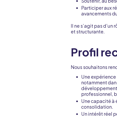
Soutenir, au bes
Participer aux r
avancements du
Il ne s’agit pas d’un 
et structurante.
Profil r
Nous souhaitons renc
Une expérience 
notamment dans 
développement p
professionnel, 
Une capacité à é
consolidation.
Un intérêt réel 