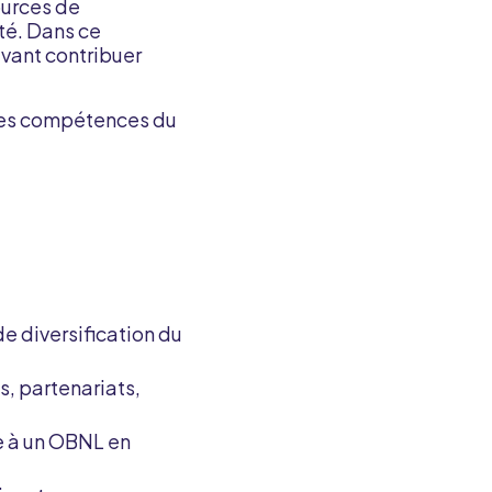
ources de
té. Dans ce
uvant contribuer
 des compétences du
de diversification du
, partenariats,
ée à un OBNL en