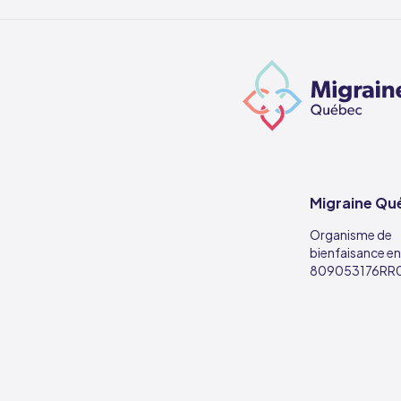
Migraine Qu
Organisme de
bienfaisance enr
809053176RR