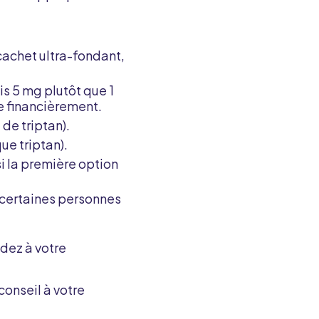
cachet ultra-fondant,
is 5 mg plutôt que 1
e financièrement.
de triptan).
ue triptan).
i la première option
 certaines personnes
dez à votre
conseil à votre