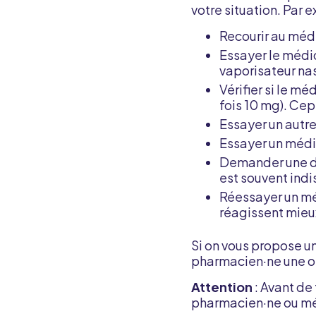
votre situation. Par 
Recourir au médi
Essayer le médi
vaporisateur nasa
Vérifier si le mé
fois 10 mg). Ce
Essayer un autre
Essayer un médic
Demander une de
est souvent indi
Réessayer un mé
réagissent mieux
Si on vous propose 
pharmacien·ne une op
Attention
: Avant de
pharmacien·ne ou m