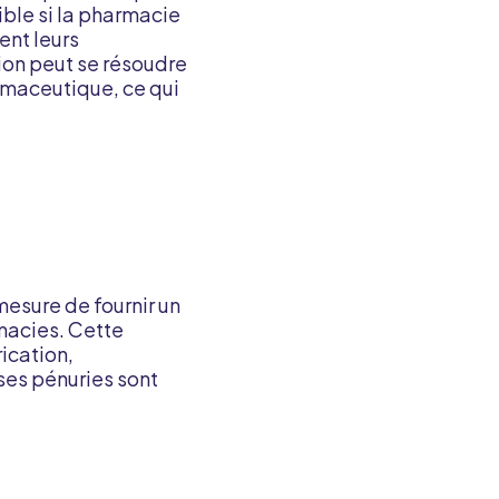
ible si la pharmacie
ent leurs
ion peut se résoudre
rmaceutique, ce qui
esure de fournir un
macies. Cette
ication,
ses pénuries sont