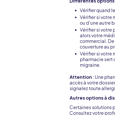
Différentes options
Vérifier quand 
Vérifier si vot
ou d’une autre b
Vérifier si votr
alors votre méd
commercial. De pl
couverture au p
Vérifier si votr
pharmacie sert 
migraine.
Attention
: Une phar
accès à votre dossie
signalez toute allerg
Autres options à d
Certaines solutions 
Consultez votre profe