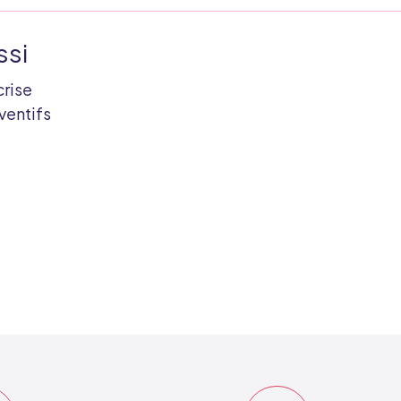
ssi
crise
ventifs