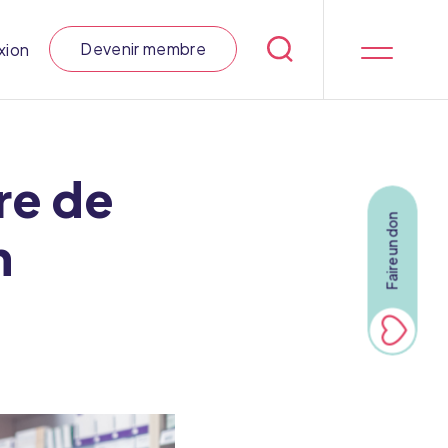
Devenir membre
xion
re de
Faire un don
n