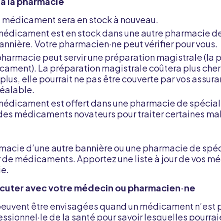
 à la pharmacie
le médicament sera en stock à nouveau.
re médicament est en stock dans une autre pharmacie 
annière. Votre pharmacien·ne peut vérifier pour vous.
e pharmacie peut servir une préparation magistrale (la
icament). La préparation magistrale coûtera plus ch
us, elle pourrait ne pas être couverte par vos assurance
réalable.
e médicament est offert dans une pharmacie de spécial
des médicaments novateurs pour traiter certaines m
macie d’une autre bannière ou une pharmacie de spéc
r de médicaments. Apportez une liste à jour de vos m
ie.
iscuter avec votre médecin ou pharmacien·ne
peuvent être envisagées quand un médicament n’est p
ssionnel·le de la santé pour savoir lesquelles pourrai